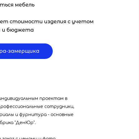
ться мебель
ет стоимости изделия с учетом
й и бюджета
ра-замерщика
 индивидуальным проектам в
 Профессиональные сотрудники,
риалы и фурнитура - основные
брика "ДенЮр".
 заказ с ценами и фото.