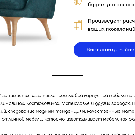
будет располага
Произведет расч
ваших пожелани
Вызвать дизайне
 занимается изготовлением любой корпусной мебели по
 Климовичах, Костюковичах, Мстиславле и других городах.
гий, следование модным тенденциям, качественные мате
отличной мебели, которую изготавливает мебельная фа
ны кухни, шкафы-купе, горки, детские и другая мебель под