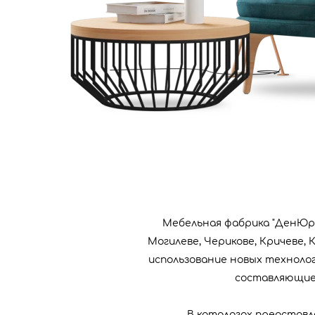
Мебельная фабрика "ДенЮр"
Могилеве, Черикове, Кричеве,
использование новых техноло
составляющие 
В каталогах представле