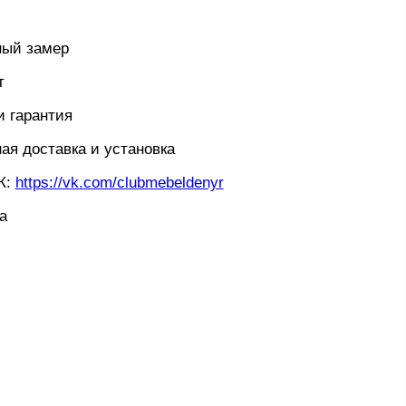
ный замер
т
и гарантия
ая доставка и установка
К:
https://vk.com/clubmebeldenyr
а