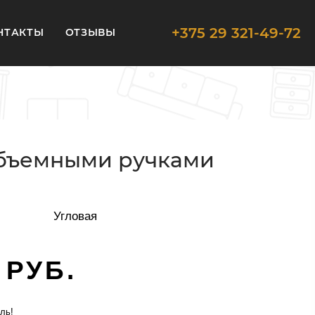
+375 29 321-49-72
НТАКТЫ
ОТЗЫВЫ
 объемными ручками
Угловая
 РУБ.
ль!