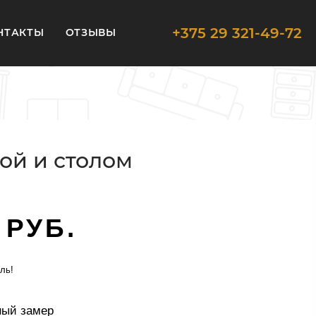
+375 29 321-49-72
НТАКТЫ
ОТЗЫВЫ
ой и столом
 РУБ.
ль!
ный замер