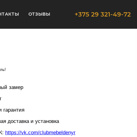
+375 29 321-49-72
НТАКТЫ
ОТЗЫВЫ
ль!
ный замер
т
и гарантия
ая доставка и установка
К:
https://vk.com/clubmebeldenyr