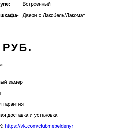
упе:
Встроенный
 шкафа-
Двери с Лакобель/Лакомат
 РУБ.
ль!
ный замер
т
и гарантия
ая доставка и установка
К:
https://vk.com/clubmebeldenyr