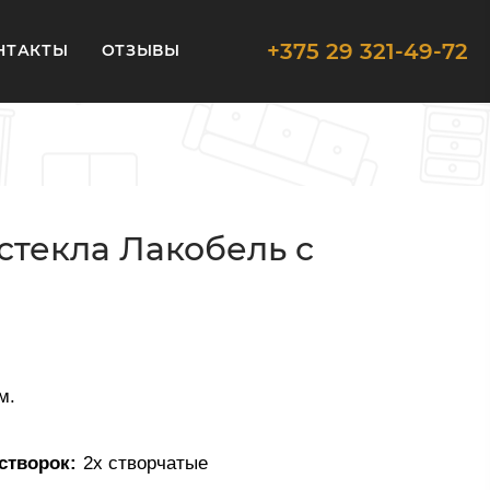
+375 29 321-49-72
НТАКТЫ
ОТЗЫВЫ
стекла Лакобель с
м.
створок:
2х створчатые